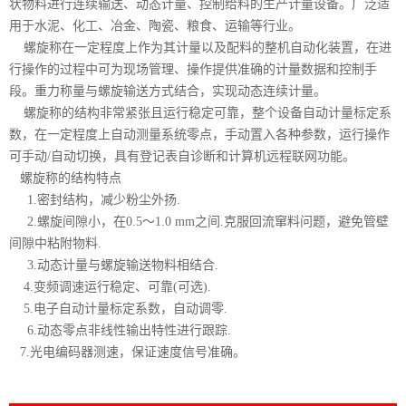
状物料进行连续输送、动态计量、控制给料的生产计量设备。广泛适
用于水泥、化工、冶金、陶瓷、粮食、运输等行业。
螺旋称在一定程度上作为其计量以及配料的整机自动化装置，在进
行操作的过程中可为现场管理、操作提供准确的计量数据和控制手
段。重力称量与螺旋输送方式结合，实现动态连续计量。
螺旋称的结构非常紧张且运行稳定可靠，整个设备自动计量标定系
数，在一定程度上自动测量系统零点，手动置入各种参数，运行操作
可手动/自动切换，具有登记表自诊断和计算机远程联网功能。
螺旋称的结构特点
1.密封结构，减少粉尘外扬.
2.螺旋间隙小，在0.5～1.0 mm之间.克服回流窜料问题，避免管壁
间隙中粘附物料.
3.动态计量与螺旋输送物料相结合.
4.变频调速运行稳定、可靠(可选).
5.电子自动计量标定系数，自动调零.
6.动态零点非线性输出特性进行跟踪.
7.光电编码器测速，保证速度信号准确。