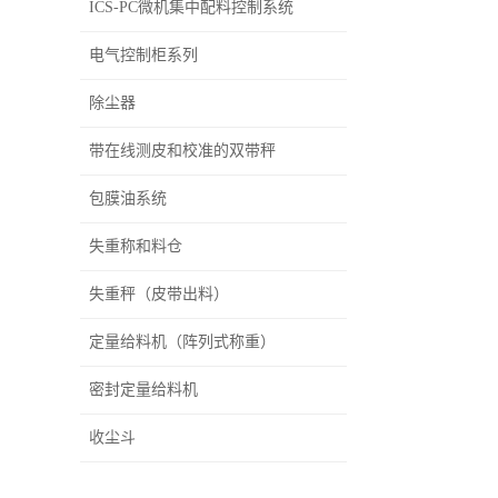
ICS-PC微机集中配料控制系统
电气控制柜系列
除尘器
带在线测皮和校准的双带秤
包膜油系统
失重称和料仓
失重秤（皮带出料）
定量给料机（阵列式称重）
密封定量给料机
收尘斗