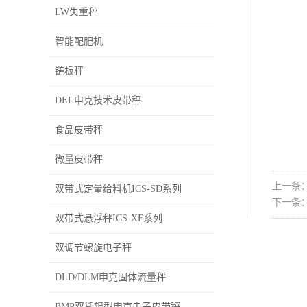
LW失重秤
智能配肥机
链板秤
DEL申克技术皮带秤
食品皮带秤
微量皮带秤
上一条
双带式定量给料机ICS-SD系列
下一条
双带式悬浮秤ICS-XF系列
双调节螺旋电子秤
DLD/DLM申克固体流量秤
BMP双托辊型申克电子皮带秤