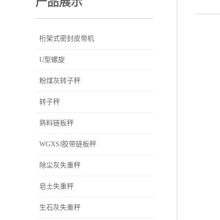
产品展示
桁架式密封皮带机
U型螺旋
粉煤灰转子秤
转子秤
熟料链板秤
WGXSJ胶带链板秤
除尘灰失重秤
皂土失重秤
生石灰失重秤