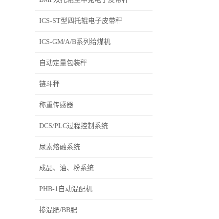
ICS-ST型四托辊电子皮带秤
ICS-GM/A/B系列给煤机
自动定量包装秤
链斗秤
称重传感器
DCS/PLC过程控制系统
尿素熔融系统
成品、油、粉系统
PHB-1自动混配机
掺混肥/BB肥