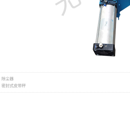
：除尘器
：密封式皮带秤